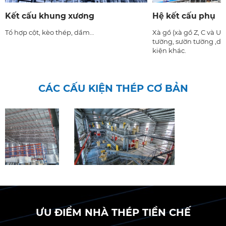
Kết cấu khung xương
Hệ kết cấu phụ
Tổ hợp cột, kèo thép, dầm…
Xà gồ (xà gồ Z, C và U
tường, sườn tường ,dầ
kiện khác.
CÁC CẤU KIỆN THÉP CƠ BẢN
Hành lan, lan can
Canopy
ƯU ĐIỂM NHÀ THÉP TIỀN CHẾ