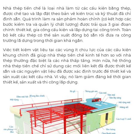
Nhà thép tiền chế là loại nhà làm từ các cấu kiện bằng thép,
được chế tạo và lắp đặt theo bản vẽ kiến trúc và kỹ thuật đã chỉ
định sẵn. Quá trình làm ra sản phẩm hoàn chỉnh (có kết hợp các
bước kiểm tra và quản lý chất lượng) được trải qua 3 giai đoạn
chính: thiết kế, gia công cấu kiện và lắp dựng tại công trình. Toàn
bộ kết cấu thép có thể sản xuất đồng bộ sẵn rồi đưa ra công
trường lắ dựng trong thời gian khá ngắn.
Việc tiết kiệm vật liệu tại các vùng ít chịu lực của các cấu kiện
khung chính đã giúp nhà thép tiền chế kinh tế hơn so với nhà
thép thường đặc biệt là các nhà thấp tầng. Hơn nữa, hệ thống
nhà thép tiền chế chỉ sử dụng các mối liên kết đã được thiết kế
sẵn và các nguyên vật liệu đã được xác định trước để thiết kế và
sản xuất các kết cấu nhà. Vì vậy, nó làm giảm đáng kể thời gian
thiết kế, sản xuất và thi công lắp dựng.