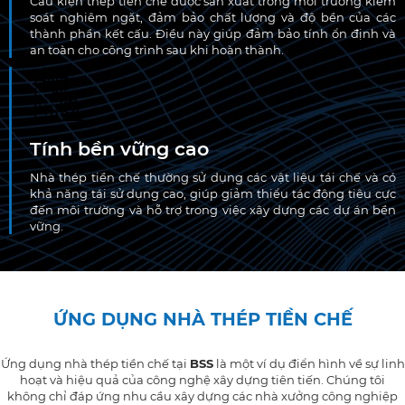
Cấu kiện thép tiền chế được sản xuất trong môi trường kiểm
soát nghiêm ngặt, đảm bảo chất lượng và độ bền của các
thành phần kết cấu. Điều này giúp đảm bảo tính ổn định và
an toàn cho công trình sau khi hoàn thành.
Tính bền vững cao
Nhà thép tiền chế thường sử dụng các vật liệu tái chế và có
khả năng tái sử dụng cao, giúp giảm thiểu tác động tiêu cực
đến môi trường và hỗ trợ trong việc xây dựng các dự án bền
vững.
ỨNG DỤNG NHÀ THÉP TIỀN CHẾ
Ứng dụng nhà thép tiền chế tại
BSS
là một ví dụ điển hình về sự linh
hoạt và hiệu quả của công nghệ xây dựng tiên tiến. Chúng tôi
không chỉ đáp ứng nhu cầu xây dựng các nhà xưởng công nghiệp